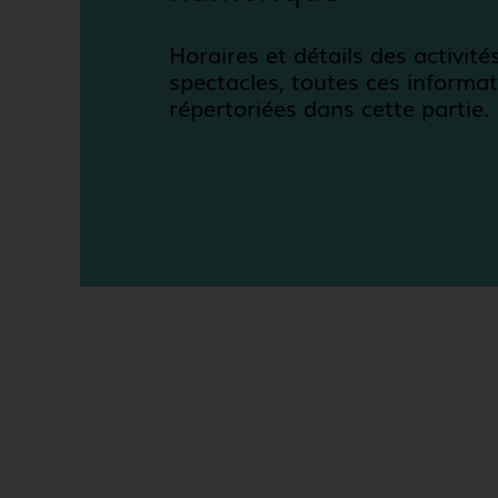
Horaires et détails des activités
spectacles, toutes ces informa
répertoriées dans cette partie.