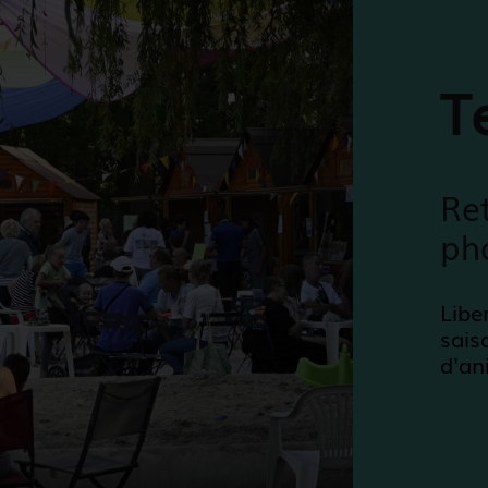
T
Ret
ph
Libe
sais
d'an