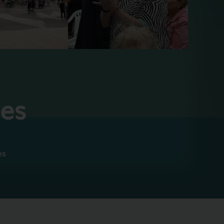
ues
es