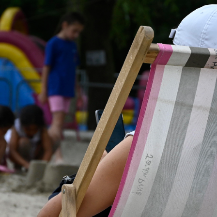
r
https://plage.libercourt.fr/retour-en-images