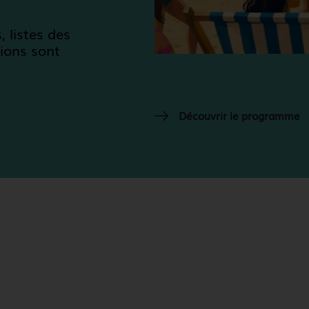
, listes des
tions sont
Découvrir le programme